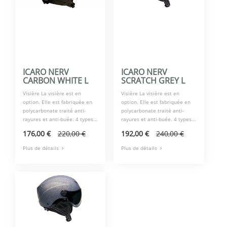
ICARO NERV
ICARO NERV
CARBON WHITE L
SCRATCH GREY L
Visière La visière est en
Visière La visière est en
option. Elle est fabriquée en
option. Elle est fabriquée en
polycarbonate traité anti-
polycarbonate traité anti-
rayures et anti-buée. 4 types...
rayures et anti-buée. 4 types...
176,00 €
220,00 €
192,00 €
240,00 €
Plus de détails
Plus de détails