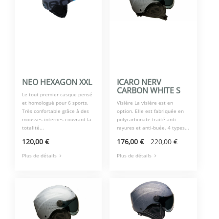
NEO HEXAGON XXL
ICARO NERV
CARBON WHITE S
Le tout premier casque pensé
et homologué pour 6 sports.
Visière La visière est en
Très confortable grâce à des
option. Elle est fabriquée en
mousses internes couvrant la
polycarbonate traité anti-
totalité...
rayures et anti-buée. 4 types...
120,00 €
176,00 €
220,00 €
Plus de détails
Plus de détails