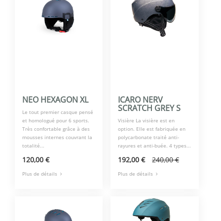
NEO HEXAGON XL
ICARO NERV
SCRATCH GREY S
Le tout premier casque pensé
et homologué pour 6 sports.
Visière La visière est en
Très confortable grâce à des
option. Elle est fabriquée en
mousses internes couvrant la
polycarbonate traité anti-
totalité...
rayures et anti-buée. 4 types...
120,00 €
192,00 €
240,00 €
Plus de détails
Plus de détails