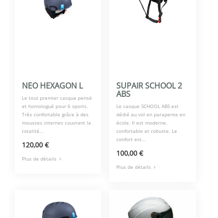
NEO HEXAGON L
SUPAIR SCHOOL 2
ABS
Le tout premier casque pensé
et homologué pour 6 sports.
Le casque SCHOOL ABS est
Très confortable grâce à des
dédié au vol en parapente en
mousses internes couvrant la
école. Il est moderne,
totalité...
confortable et robuste. Le
confort est...
120,00 €
100,00 €
Plus de détails
Plus de détails