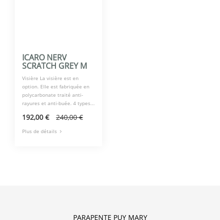
ICARO NERV
SCRATCH GREY M
Visière La visière est en
option. Elle est fabriquée en
polycarbonate traité anti-
rayures et anti-buée. 4 types...
192,00 €
240,00 €
Plus de détails
PARAPENTE PUY MARY