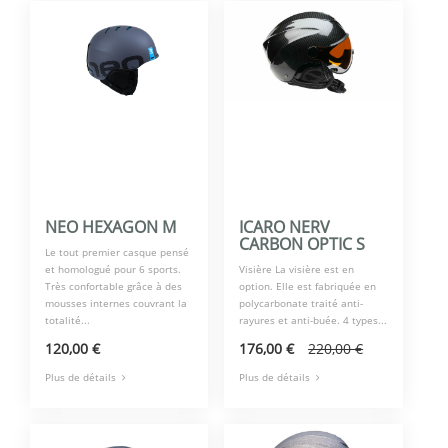
NEO HEXAGON M
ICARO NERV
CARBON OPTIC S
Le tout premier casque pensé
et homologué pour 6 sports.
Visière La visière est en
Très confortable grâce à des
option. Elle est fabriquée en
mousses internes couvrant la
polycarbonate traité anti-
totalité...
rayures et anti-buée. 4 types...
120,00 €
176,00 €
220,00 €
Plus de détails
Plus de détails